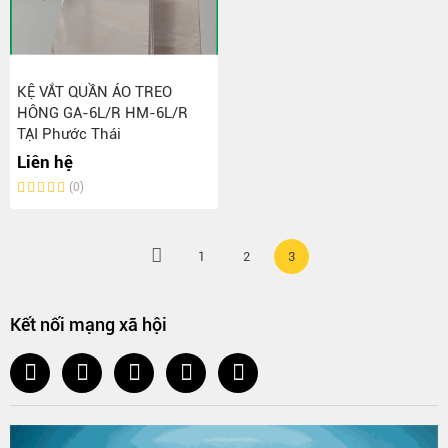
KỆ VẮT QUẦN ÁO TREO
HÔNG GA-6L/R HM-6L/R
TẠI Phước Thái
Liên hệ
(0)
1
2
3
Kết nối mạng xã hội