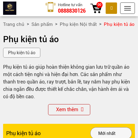
Hotline tư vấn
00
0888830126
Tìm kiếm
Trang chủ
Sản phẩm
Phụ kiện Nội thất
Phụ kiện tủ áo
Phụ kiện tủ áo
Phụ kiện tủ áo
Phụ kiện tủ áo
giúp hoàn thiện không gian lưu trữ quần áo
một cách tiện nghi và hiện đại hơn. Các sản phẩm như
thanh treo quần áo, ray trượt, bản lề, tay nắm hay phụ kiện
chia ngăn đều được thiết kế chắc chắn, vận hành êm ái và
có độ bền cao.
Nhờ sự đa dạng về
mẫu mã
và kích thước, phụ kiện tủ áo phù
Xem thêm
hợp với nhiều kiểu tủ từ tủ áo gia đình đến tủ âm tường hiện
đại. Ray trượt giúp ngăn kéo đóng mở nhẹ nhàng, bản lề
hoạt động bền bỉ còn thanh treo giúp sắp xếp quần áo gọn
Phụ kiện tủ áo
gàng và tiện lợi hơn trong quá trình sử dụng.