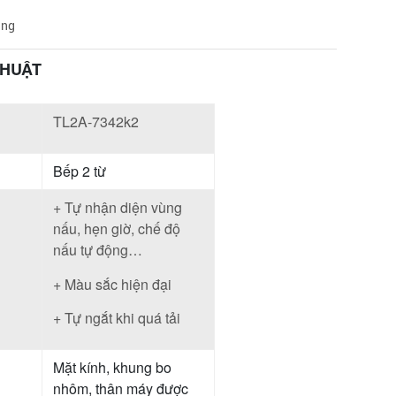
àng
THUẬT
TL2A-7342k2
Bếp 2 từ
+ Tự nhận diện vùng
nấu, hẹn giờ, chế độ
nấu tự động…
+ Màu sắc hiện đại
+ Tự ngắt khi quá tải
Mặt kính, khung bo
nhôm, thân máy được