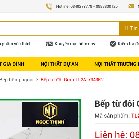
Hotline:
0849277778
-
0888830126
Tìm 
n phẩm yêu thích
Khuyến mãi hôm nay
Kiểm tra đ
T GIA ĐÌNH
NỘI THẤT DỰ ÁN
NỘI THẤT TRƯỜNG
Nội thất
Tuyển dụng
Bếp hồng ngoại
Bếp từ đôi Grob TL2A-7343K2
Bếp từ đôi
Mã sản phẩm:
TL
Liên hệ: 