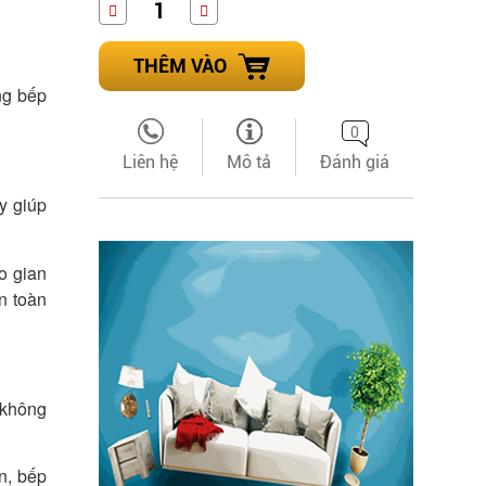
THÊM VÀO
ng bếp
0
Liên hệ
Mô tả
Đánh giá
y giúp
o gian
n toàn
. không
n, bếp