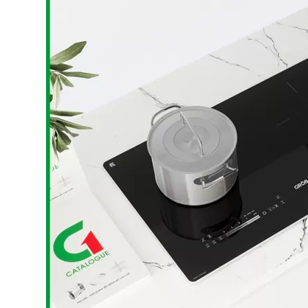
Bếp từ-Bếp hồng ngoại
Chậu rửa bát
Ray trượt – bản lề – tay nắm cửa
Phụ kiện tủ bếp dưới
Giá để bát đĩa đa năng
Giá để dao thớt
Kệ để chất tẩy rửa
Kệ gia vị
Kệ góc liên hoàn