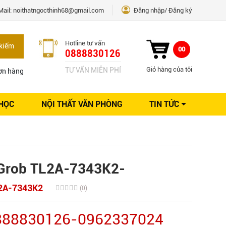
Mail:
noithatngocthinh68@gmail.com
Đăng nhập
Đăng ký
Hotline tư vấn
kiếm
00
0888830126
Giỏ hàng của tôi
TƯ VẤN MIỄN PHÍ
ơn hàng
 HỌC
NỘI THẤT VĂN PHÒNG
TIN TỨC
Kinh nghiệm Nội thất
Sáng tạo
Ý tưởng trang trí
Giải pháp thiết kế
 Grob TL2A-7343K2-
2A-7343K2
(0)
0888830126-0962337024