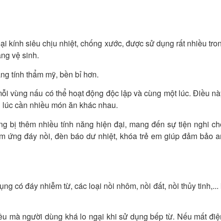
oại kính siêu chịu nhiệt, chống xước, được sử dụng rất nhiều tro
ng vệ sinh.
g tính thẩm mỹ, bền bỉ hơn.
mỗi vùng nấu có thể hoạt động độc lập và cùng một lúc. Điều nà
g lúc cần nhiều món ăn khác nhau.
ng bị thêm nhiều tính năng hiện đại, mang đến sự tiện nghi ch
cảm ứng đáy nồi, đèn báo dư nhiệt, khóa trẻ em giúp đảm bảo a
g có đáy nhiễm từ, các loại nồi nhôm, nồi đất, nồi thủy tinh,..
iều mà người dùng khá lo ngại khi sử dụng bếp từ. Nếu mất điệ