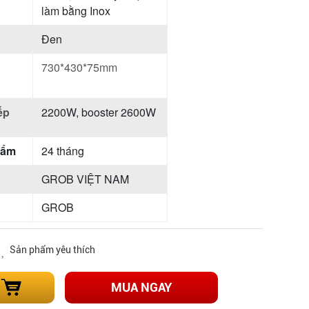
làm bằng Inox
Đen
730*430*75mm
ếp
2200W, booster 2600W
hẩm
24 tháng
GROB VIỆT NAM
GROB
Sản phẩm yêu thích
MUA NGAY