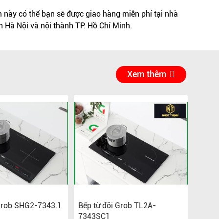
này có thể bạn sẽ được giao hàng miễn phí tại nhà
h Hà Nội và nội thành TP. Hồ Chí Minh.
Xem thêm
 Grob SHG2-7343.1
Bếp từ đôi Grob TL2A-
Bếp t
7343SC1