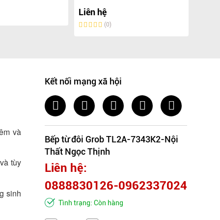
Liên 
Liên hệ
(0)
Kết nối mạng xã hội
 êm và
Bếp từ đôi Grob TL2A-7343K2-Nội
Thất Ngọc Thịnh
và tùy
Liên hệ:
0888830126-0962337024
g sinh
Tình trạng: Còn hàng