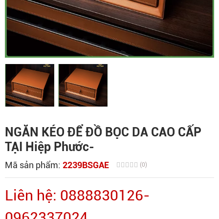
NGĂN KÉO ĐỂ ĐỒ BỌC DA CAO CẤP
TẠI Hiệp Phước-
Mã sản phẩm:
2239BSGAE
(0)
Liên hệ: 0888830126-
0962337024