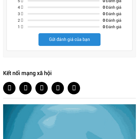
5
0
Đánh giá
4
0
Đánh giá
3
0
Đánh giá
2
0
Đánh giá
1
0
Đánh giá
Gửi đánh giá của bạn
Kết nối mạng xã hội