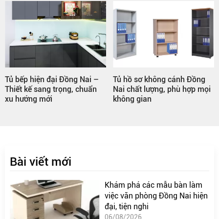
ồng Nai –
Tủ hồ sơ không cánh Đồng
Cụm bàn làm việc 
ng, chuẩn
Nai chất lượng, phù hợp mọi
đẹp, hiện đại, thiết
không gian
yêu cầu
Bài viết mới
Khám phá các mẫu bàn làm
việc văn phòng Đồng Nai hiện
đại, tiện nghi
06/08/2026