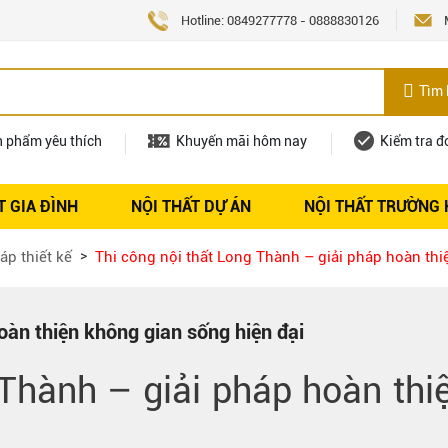
Hotline:
0849277778
-
0888830126
Tìm 
n phẩm yêu thích
Khuyến mãi hôm nay
Kiểm tra đ
T GIA ĐÌNH
NỘI THẤT DỰ ÁN
NỘI THẤT TRƯỜNG
Nội thất
Tuyển dụng
áp thiết kế
Thi công nội thất Long Thành – giải pháp hoàn thi
oàn thiện không gian sống hiện đại
 Thành – giải pháp hoàn thi