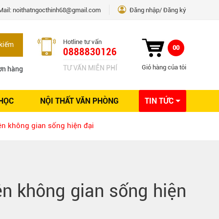
Mail:
noithatngocthinh68@gmail.com
Đăng nhập
Đăng ký
Hotline tư vấn
kiếm
00
0888830126
Giỏ hàng của tôi
TƯ VẤN MIỄN PHÍ
ơn hàng
 HỌC
NỘI THẤT VĂN PHÒNG
TIN TỨC
Kinh nghiệm Nội thất
ện không gian sống hiện đại
Sáng tạo
Ý tưởng trang trí
Giải pháp thiết kế
ện không gian sống hiện