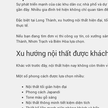
Bếp từ-Bếp hồng ngoại
Sự phát triển mạnh của các khu dân cư, nhà phố và dự 
gần đây. Nhiều gia đình trẻ hiện không chỉ quan tâm đ
Chậu rửa bát
Ray trượt – bản lề – tay nắm cửa
Đặc biệt tại Long Thành, xu hướng nội thất hiện đại,
Phụ kiện tủ bếp dưới
thực tế.
Giá để bát đĩa đa năng
Nếu bạn đang tìm đơn vị thi công uy tín, có xưởng sả
Giá để dao thớt
Thành, Nhơn Trạch và Biên Hòa lựa chọn.
Kệ để chất tẩy rửa
Kệ gia vị
Xu hướng nội thất được khác
Kệ góc liên hoàn
Khác với trước đây, nội thất hiện nay không còn thiên 
Một số phong cách được lựa chọn nhiều:
Nội thất tối giản hiện đại
Phong cách Japandi
Tone màu gỗ sáng
Nội thất thông minh tiết kiệm diện tích