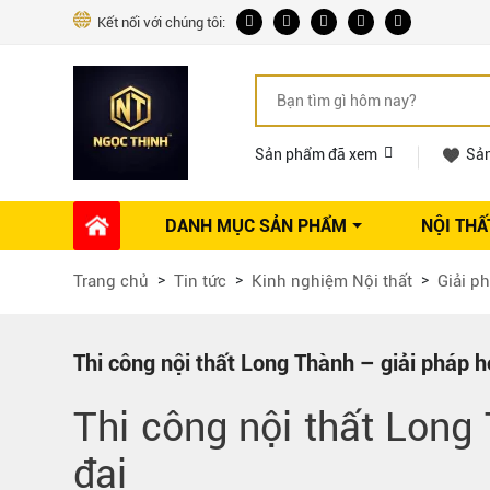
Kết nối với chúng tôi:
Sản phẩm đã xem
Sả
DANH MỤC SẢN PHẨM
NỘI THẤ
Phụ kiện Nội thất
Dự án thi công
Báo giá 
Trang chủ
Tin tức
Kinh nghiệm Nội thất
Giải ph
Ổ khóa tủ
Phụ kiện nội thất khác
Máy hút mùi
Thi công nội thất Long Thành – giải pháp h
Vòi rửa nhà bếp
Thi công nội thất Long
Phụ kiện tủ áo
Phụ kiện tủ bếp trên
đại
Thùng đựng gạo