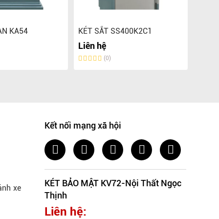
ÀN KA54
KÉT SẮT SS400K2C1
KÉT 
Liên hệ
Liên 
(0)
Kết nối mạng xã hội
KÉT BẢO MẬT KV72-Nội Thất Ngọc
ánh xe
Thịnh
Liên hệ: