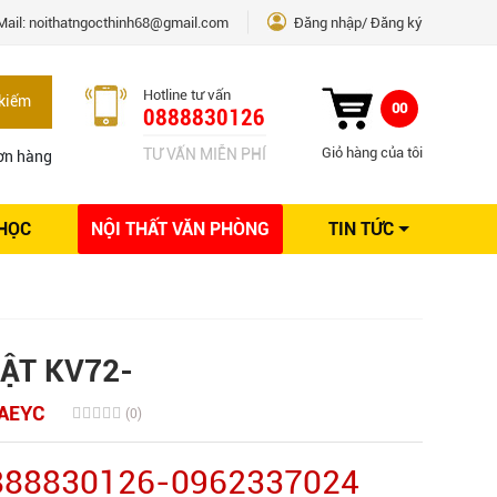
Mail:
noithatngocthinh68@gmail.com
Đăng nhập
Đăng ký
Hotline tư vấn
kiếm
00
0888830126
Giỏ hàng của tôi
TƯ VẤN MIỄN PHÍ
ơn hàng
 HỌC
NỘI THẤT VĂN PHÒNG
TIN TỨC
Kinh nghiệm Nội thất
Sáng tạo
Ý tưởng trang trí
Giải pháp thiết kế
ẬT KV72-
AEYC
(0)
0888830126-0962337024