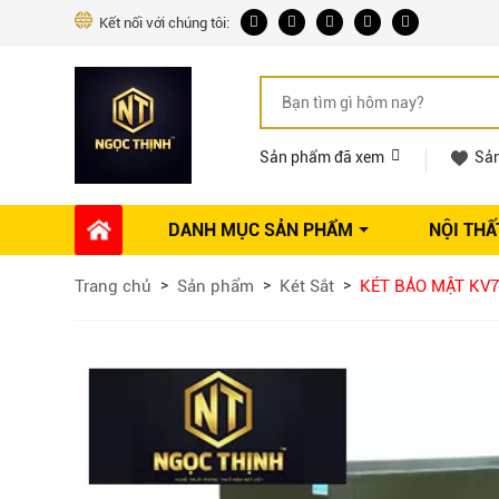
Kết nối với chúng tôi:
Sản phẩm đã xem
Sả
DANH MỤC SẢN PHẨM
NỘI THẤ
Phụ kiện Nội thất
Dự án thi công
Báo giá 
Trang chủ
Sản phẩm
Két Sắt
KÉT BẢO MẬT KV7
Ổ khóa tủ
Phụ kiện nội thất khác
Máy hút mùi
Vòi rửa nhà bếp
Phụ kiện tủ áo
Phụ kiện tủ bếp trên
Thùng đựng gạo