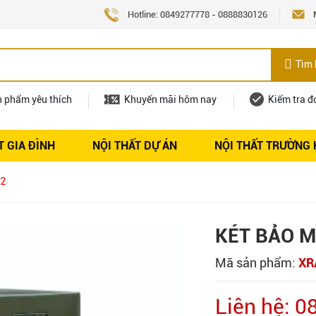
Hotline:
0849277778
-
0888830126
Tìm 
n phẩm yêu thích
Khuyến mãi hôm nay
Kiểm tra đ
T GIA ĐÌNH
NỘI THẤT DỰ ÁN
NỘI THẤT TRƯỜNG
Nội thất
Tuyển dụng
2
KÉT BẢO M
Mã sản phẩm:
XR
Liên hệ: 