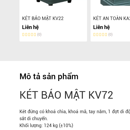
 One
KÉT BẢO MẬT KV22
KÉT AN TOÀN KA
Liên hệ
Liên hệ
0.000 đ
(0)
(0)
Mô tả sản phẩm
KÉT BẢO MẬT KV72
Két đứng có khoá chìa, khoá mã, tay nắm, 1 đợt di 
sắt di chuyển.
Khối lượng: 124 kg (±10%)