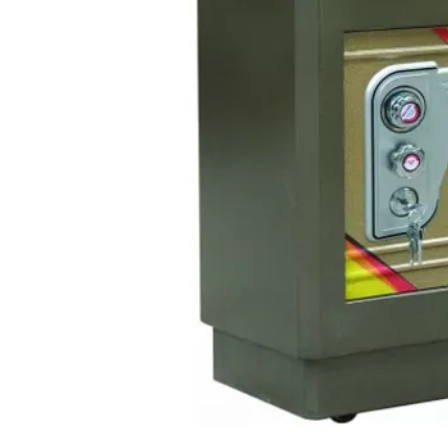
Bếp từ-Bếp hồng ngoại
Chậu rửa bát
Ray trượt – bản lề – tay nắm cửa
Phụ kiện tủ bếp dưới
Giá để bát đĩa đa năng
Giá để dao thớt
Kệ để chất tẩy rửa
Kệ gia vị
Kệ góc liên hoàn