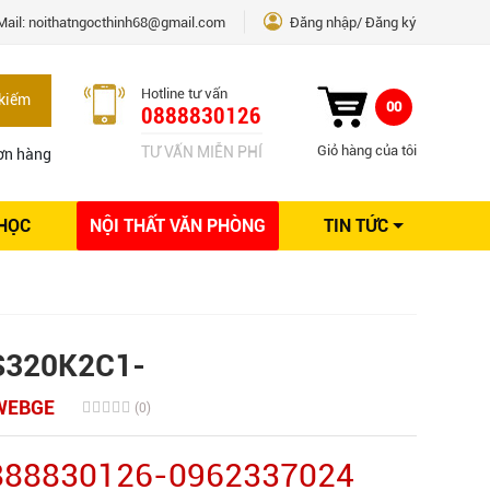
Mail:
noithatngocthinh68@gmail.com
Đăng nhập
Đăng ký
Hotline tư vấn
kiếm
00
0888830126
Giỏ hàng của tôi
TƯ VẤN MIỄN PHÍ
ơn hàng
 HỌC
NỘI THẤT VĂN PHÒNG
TIN TỨC
Kinh nghiệm Nội thất
Sáng tạo
Ý tưởng trang trí
Giải pháp thiết kế
S320K2C1-
WEBGE
(0)
0888830126-0962337024