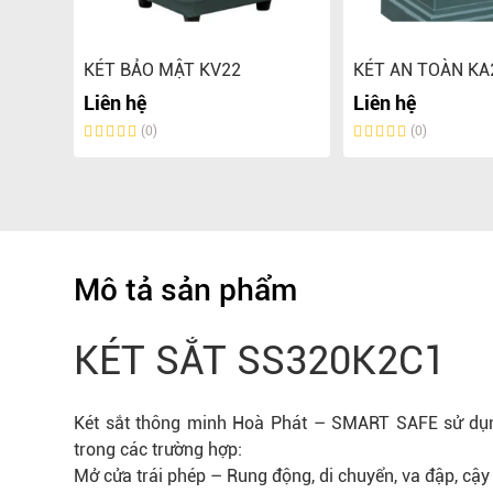
 One
KÉT BẢO MẬT KV22
KÉT AN TOÀN KA
Liên hệ
Liên hệ
0.000 đ
(0)
(0)
Mô tả sản phẩm
KÉT SẮT SS320K2C1
Két sắt thông minh Hoà Phát – SMART SAFE sử dụng 
trong các trường hợp:
Mở cửa trái phép – Rung động, di chuyển, va đập, cậy