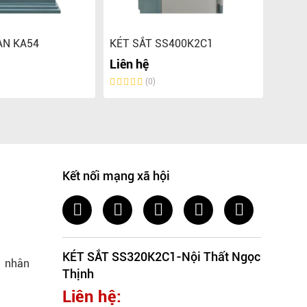
ÀN KA54
KÉT SẮT SS400K2C1
KÉT 
Liên hệ
Liên 
(0)
Kết nối mạng xã hội
KÉT SẮT SS320K2C1-Nội Thất Ngọc
ủ nhân
Thịnh
Liên hệ: