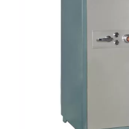
Bếp từ-Bếp hồng ngoại
Chậu rửa bát
Ray trượt – bản lề – tay nắm cửa
Phụ kiện tủ bếp dưới
Giá để bát đĩa đa năng
Giá để dao thớt
Kệ để chất tẩy rửa
Kệ gia vị
Kệ góc liên hoàn