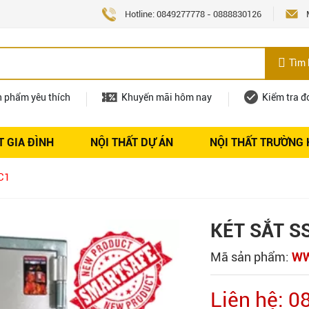
Hotline:
0849277778
-
0888830126
Tìm 
n phẩm yêu thích
Khuyến mãi hôm nay
Kiểm tra đ
T GIA ĐÌNH
NỘI THẤT DỰ ÁN
NỘI THẤT TRƯỜNG
Nội thất
Tuyển dụng
C1
KÉT SẮT S
Mã sản phẩm:
W
Liên hệ: 