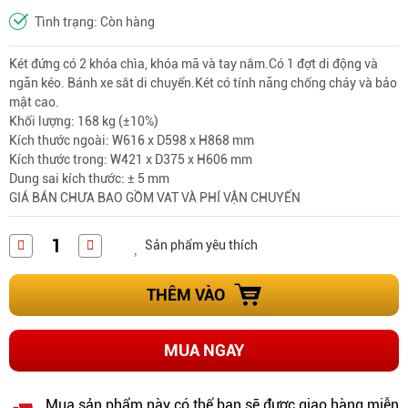
Tình trạng: Còn hàng
Két đứng có 2 khóa chìa, khóa mã và tay nắm.Có 1 đợt di động và
ngăn kéo. Bánh xe sắt di chuyển.Két có tính năng chống cháy và bảo
mật cao.
Khối lượng: 168 kg (±10%)
Kích thước ngoài: W616 x D598 x H868 mm
Kích thước trong: W421 x D375 x H606 mm
Dung sai kích thước: ± 5 mm
GIÁ BÁN CHƯA BAO GỒM VAT VÀ PHÍ VẬN CHUYỂN
Sản phẩm yêu thích
THÊM VÀO
MUA NGAY
Mua sản phẩm này có thể bạn sẽ được giao hàng miễn