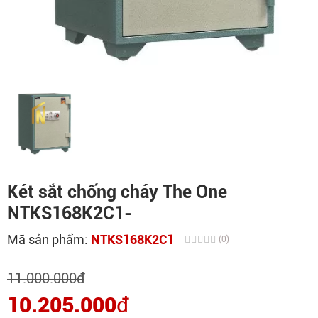
Két sắt chống cháy The One
NTKS168K2C1-
Mã sản phẩm:
NTKS168K2C1
(0)
11.000.000
đ
10.205.000
đ